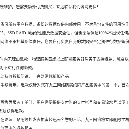
器系统维护，您需要额外付费购买，欢迎联系我们咨询更多！
自动备份所有用户数据，备份的数据仅供内部使用，不对备份文件的可用性
RAID5、SSD RAID10确保性能及数据安全性，但也无法保证100%不出现任
九三网络不承担其赔偿责任，您要自行负责自身的数据安全定期进行数据备
24小时内无理由退款，物理服务器或以上配置服务器购买不支持退款、域名
们将不进行任何退款。
活动特价折扣促销，非官网常规折扣产品。
支付手续费用，退款仅针对您在九三网络购买的同产品服务中的第一个，首
。书写售后服务工单时，用户需要提供支付时的支付帐号和交易流水号以便
将无法获得退款。
下，在论坛、贴吧等处发表损害轻迅云名誉的言论，九三网络将立即删除主
任何理由的退款服务。