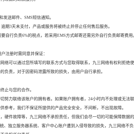
和发送邮件、SMS短信通知。
；逾期3天未支付，产品或服务将被终止并停止任何售后服务。
要自行负责6%的税点，若采用EMS方式邮寄还需另外自行负责邮寄费用
用户注册时需同意并保证：
九三网络可以通过您所填写的联系方式与您取得联系，九三网络有权利拒绝
完全的负责，对于因密码泄露所致的损失，由用户自行承担。
将终止与您的合作。
一切努力联络该账户的拥有者。如果账户拥有者，24小时内不处理或无法
料仅供参考，我们不保证所提供的产品完全安全，不间断，不出现故障。
灾难，硬件故障等，九三网络不承担责任，但我们会尽一切的可能保障数据
S系统、独立服务器系统、客户中心账户遭到入侵导致的损失，九三网络不