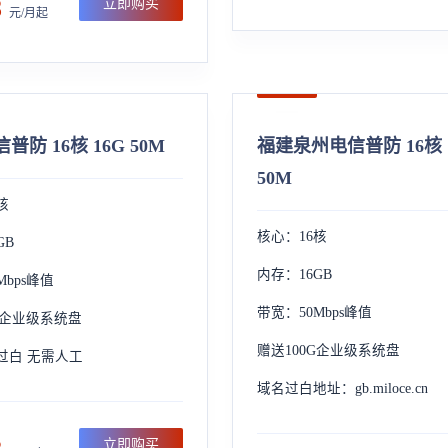
8
立即购买
元/月起
普防 16核 16G 50M
福建泉州电信普防 16核 
50M
核
核心：16核
GB
内存：16GB
Mbps峰值
带宽：50Mbps峰值
G企业级系统盘
赠送100G企业级系统盘
过白 无需人工
域名过白地址：gb.miloce.cn
立即购买