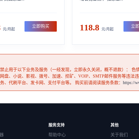
8
118.8
立即购买
立
元/月起
元/月起
禁止用于以下业务及服务（一经发现，立即永久关闭，概不退款）： 色
网盘、小说、影视、拨号、加速、挖矿、VOIP、SMTP邮件服务等违法违规
务、代刷平台、发卡网、支付平台等。 购买前请阅读服务条款：
https://
服务支持
其他
器
帮助中心
关于我们