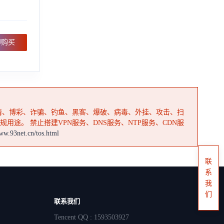
即购买
情、博彩、诈骗、钓鱼、黑客、爆破、病毒、外挂、攻击、扫
用途。 禁止搭建VPN服务、DNS服务、NTP服务、CDN服
www.93net.cn/tos.html
联
系
我
们
联系我们
Tencent QQ : 1593503927