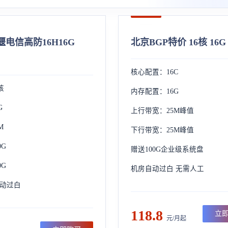
电信高防16H16G
北京BGP特价 16核 16G
核心配置：16C
核
内存配置：16G
G
上行带宽：25M峰值
M
下行带宽：25M峰值
0G
赠送100G企业级系统盘
0G
机房自动过白 无需人工
自动过白
118.8
立
元/月起