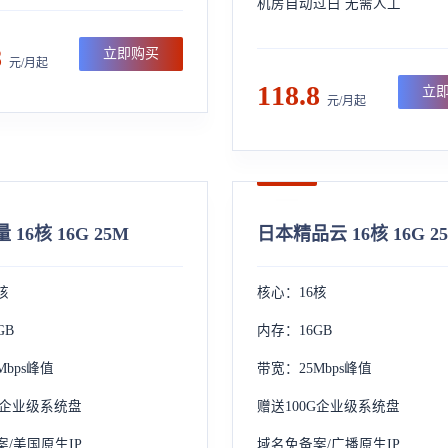
机房自动过白 无需人工
8
立即购买
元/月起
118.8
立
元/月起
16核 16G 25M
日本精品云 16核 16G 2
核
核心：16核
GB
内存：16GB
Mbps峰值
带宽：25Mbps峰值
G企业级系统盘
赠送100G企业级系统盘
/美国原生IP
域名免备案/广播原生IP