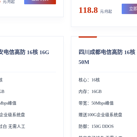
8
元/月起
118.8
立
元/月起
电信高防 16核 16G
四川成都电信高防 16核 
50M
核
核心：16核
GB
内存：16GB
Mbps峰值
带宽：50Mbps峰值
G企业级系统盘
赠送100G企业级系统盘
过白 无需人工
防御：150G DDOS