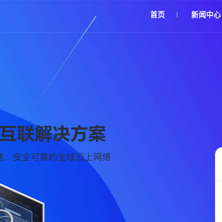
首页
新闻中心