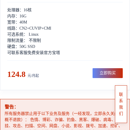
处理器：16核
内存：16G
宽带：40M
线路：CN2+CUVIP+CMI
可选系统： Linux
限制流量： 不限制
硬盘：50G SSD
可联系客服免费安装官方宝塔
124.8
立即购买
元/月起
联
系
警告：
我
所有服务器禁止用于以下业务及服务（一经发现，立即永久关闭，
们
概不退款）： 色情、博彩、诈骗、钓鱼、黑客、爆破、病毒、外
挂、攻击、扫描、空间、网盘、小说、影视、拨号、加速、挖矿、