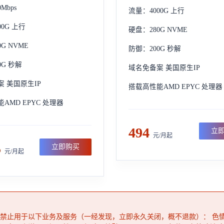
Mbps
流量：4000G 上行
00G 上行
硬盘：280G NVME
G NVME
防御：200G 秒解
0G 秒解
域名免备案 美国原生IP
 美国原生IP
搭载高性能AMD EPYC 处理器
AMD EPYC 处理器
494
立
元/月起
5
立即购买
元/月起
禁止用于以下业务及服务（一经发现，立即永久关闭，概不退款）： 色