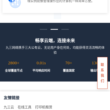
理实例就像管理操作您的计算机一样简单方便。
畅享云端，连接未来
九三网络携手三大公有云，无论用户身在何处，均能获得灵活流畅的体
验
2800
+
0.01
s
70
+
130
T
联
系
全球覆盖节点
平均响应时间
覆盖国家
输出带宽
我
们
友情链接
九三云
在线工具
打印机租赁